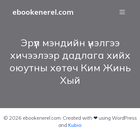
ebookenerel.com
Эрүүл мэндийн үнэлгээ
хичээлээр дадлага хийх
оюутны хөтөч Ким Жинь
Хый
© 2026 ebookenerel.com. Created with ❤ using WordPress
and
Kubio