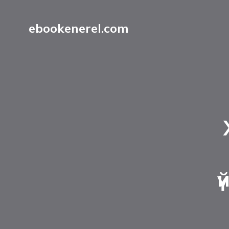
ebookenerel.com
ү