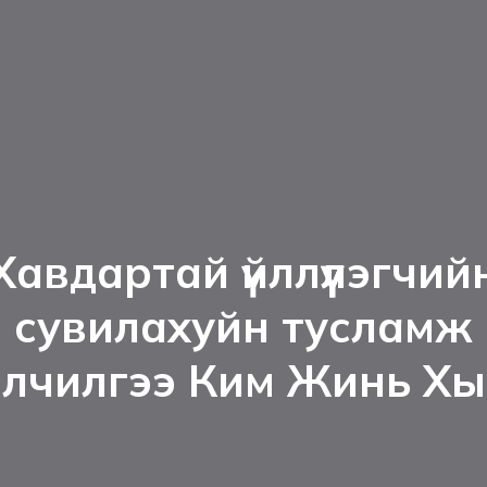
Хавдартай үйллүүлэгчий
сувилахуйн тусламж
йлчилгээ Ким Жинь Х