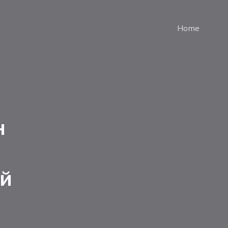
Home
н
ый